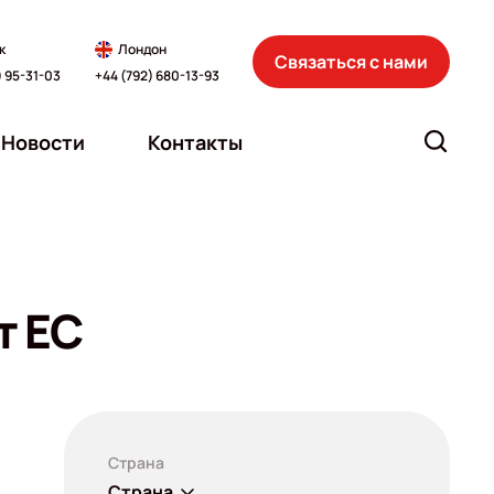
к
Лондон
Связаться с нами
) 95-31-03
+44 (792) 680-13-93
Новости
Контакты
т EC
Страна
Страна