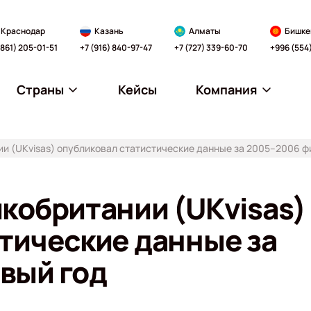
Краснодар
Казань
Алматы
Бишке
(861) 205-01-51
+7 (916) 840-97-47
+7 (727) 339-60-70
+996 (554
Страны
Кейсы
Компания
и (UKvisas) опубликовал статистические данные за 2005–2006 
кобритании (UKvisas)
тические данные за
вый год