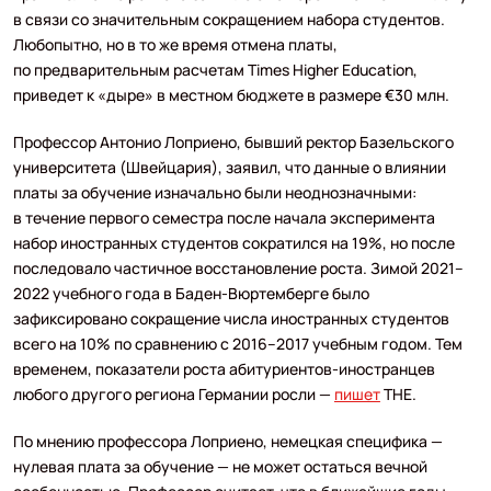
в связи со значительным сокращением набора студентов.
Любопытно, но в то же время отмена платы,
по предварительным расчетам Times Higher Education,
приведет к «дыре» в местном бюджете в размере €30 млн.
Профессор Антонио Лоприено, бывший ректор Базельского
университета (Швейцария), заявил, что данные о влиянии
платы за обучение изначально были неоднозначными:
в течение первого семестра после начала эксперимента
набор иностранных студентов сократился на 19%, но после
последовало частичное восстановление роста. Зимой 2021–
2022 учебного года в Баден-Вюртемберге было
зафиксировано сокращение числа иностранных студентов
всего на 10% по сравнению с 2016–2017 учебным годом. Тем
временем, показатели роста абитуриентов-иностранцев
любого другого региона Германии росли —
пишет
THE.
По мнению профессора Лоприено, немецкая специфика —
нулевая плата за обучение — не может остаться вечной