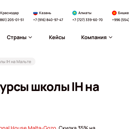
Краснодар
Казань
Алматы
Бишке
(861) 205-01-51
+7 (916) 840-97-47
+7 (727) 339-60-70
+996 (554
Страны
Кейсы
Компания
лы IH на Мальте
курсы школы IH на
ional House Malta-Gozo
. Скидка 35% на