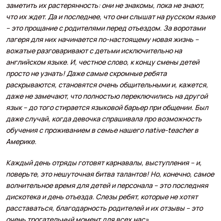
заметить их растерянность: они не знакомы, пока не знают,
что их ждет. Да и последнее, что они слышат на русском языке
– это прощание с родителями перед отъездом. За воротами
лагеря для них начинается по-настоящему новая жизнь –
вожатые разговаривают с детьми исключительно на
английском языке. И, честное слово, к концу смены детей
просто не узнать! Даже самые скромные ребята
раскрываются, становятся очень общительными и, кажется,
даже не замечают, что полностью переключились на другой
язык – до того стирается языковой барьер при общении. Был
даже случай, когда девочка спрашивала про возможность
обучения с проживанием в семье нашего native-teacher в
Америке.
Каждый день отряды готовят карнавалы, выступления – и,
поверьте, это нешуточная битва талантов! Но, конечно, самое
волнительное время для детей и персонала – это последняя
дискотека и день отъезда. Слезы ребят, которые не хотят
расставаться, благодарность родителей и их отзывы – это
очень трогательный момент для всех нас».