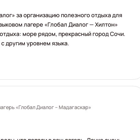
лог» за организацию полезного отдыха для
 языковом лагере «Глобал Диалог — Хилтон»
 отдыха: море рядом, прекрасный город Сочи.
с другим уровнем языка.
агерь «Глобал Диалог – Мадагаскар»
рады, что попали в ваш лагерь. Дочке очень