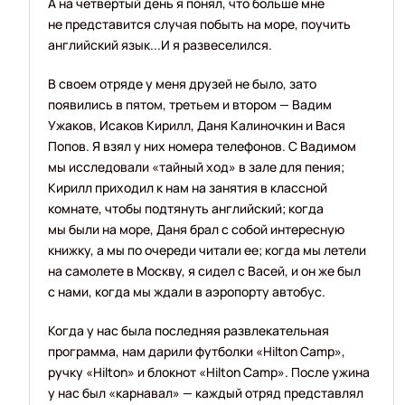
А на четвёртый день я понял, что больше мне
не представится случая побыть на море, поучить
английский язык...И я развеселился.
В своем отряде у меня друзей не было, зато
появились в пятом, третьем и втором — Вадим
Ужаков, Исаков Кирилл, Даня Калиночкин и Вася
Попов. Я взял у них номера телефонов. С Вадимом
мы исследовали «тайный ход» в зале для пения;
Кирилл приходил к нам на занятия в классной
комнате, чтобы подтянуть английский; когда
мы были на море, Даня брал с собой интересную
книжку, а мы по очереди читали ее; когда мы летели
на самолете в Москву, я сидел с Васей, и он же был
с нами, когда мы ждали в аэропорту автобус.
Когда у нас была последняя развлекательная
программа, нам дарили футболки «Hilton Camp»,
ручку «Hilton» и блокнот «Hilton Camp». После ужина
у нас был «карнавал» — каждый отряд представлял