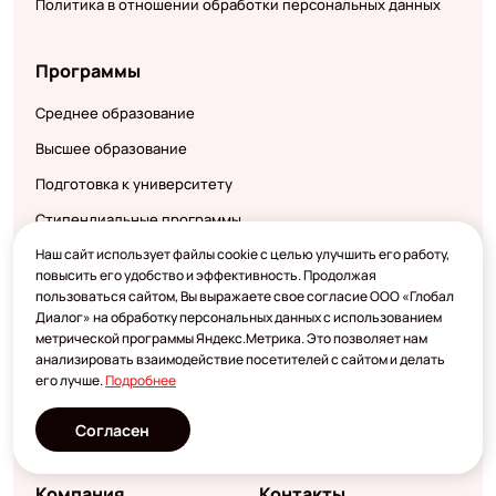
Политика в отношении обработки персональных данных
Программы
Среднее образование
Высшее образование
Подготовка к университету
Стипендиальные программы
Наш сайт использует файлы cookie с целью улучшить его работу,
Языковые онлайн-курсы
повысить его удобство и эффективность. Продолжая
Языковые курсы для
пользоваться сайтом, Вы выражаете свое согласие ООО «Глобал
молодежи и взрослых
Диалог» на обработку персональных данных с использованием
метрической программы Яндекс.Метрика. Это позволяет нам
Детские языковые лагеря
анализировать взаимодействие посетителей с сайтом и делать
Языковые курсы для
его лучше.
Подробнее
деловых людей
Семейные курсы
Согласен
Компания
Контакты