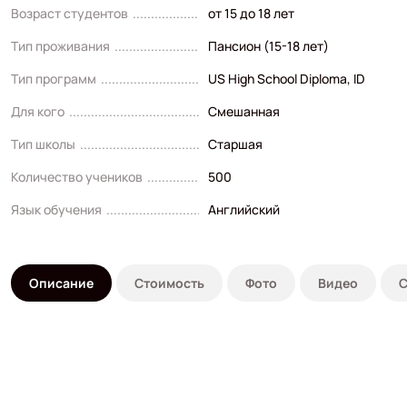
Возраст студентов
от 15 до 18 лет
Тип проживания
Пансион (15-18 лет)
Тип программ
US High School Diploma
,
ID
Для кого
Смешанная
Тип школы
Старшая
Количество учеников
500
Язык обучения
Английский
Описание
Стоимость
Фото
Видео
С