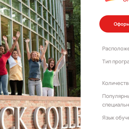
Оформ
Располож
Тип прогр
Количеств
Популярн
специальн
Язык обуч