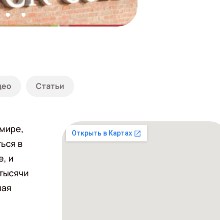
део
Статьи
мире,
ься в
, и
 тысячи
ная