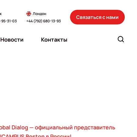
к
Лондон
Связаться с нами
) 95-31-03
+44 (792) 680-13-93
Новости
Контакты
obal Dialog — официальный представитель
CAMPUS Boston в России!