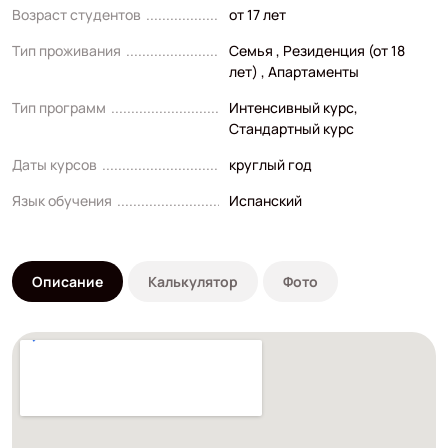
Возраст студентов
от 17 лет
Тип проживания
Семья , Резиденция (от 18
лет) , Апартаменты
Тип программ
Интенсивный курс
,
Стандартный курс
Даты курсов
круглый год
Язык обучения
Испанский
Описание
Калькулятор
Фото