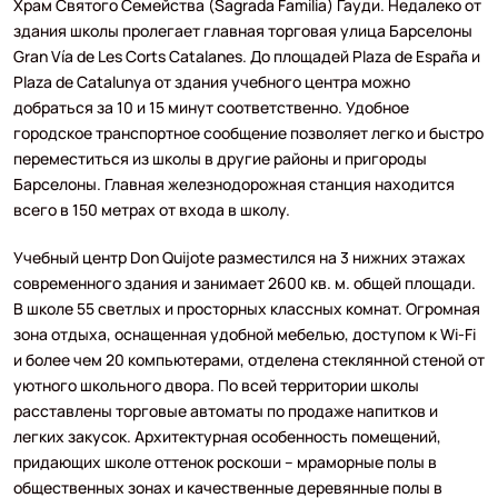
Храм Святого Семейства (Sagrada Familia) Гауди. Недалеко от
здания школы пролегает главная торговая улица Барселоны
Gran Vía de Les Corts Catalanes. До площадей Plaza de España и
Plaza de Catalunya от здания учебного центра можно
добраться за 10 и 15 минут соответственно. Удобное
городское транспортное сообщение позволяет легко и быстро
переместиться из школы в другие районы и пригороды
Барселоны. Главная железнодорожная станция находится
всего в 150 метрах от входа в школу.
Учебный центр Don Quijote разместился на 3 нижних этажах
современного здания и занимает 2600 кв. м. общей площади.
В школе 55 светлых и просторных классных комнат. Огромная
зона отдыха, оснащенная удобной мебелью, доступом к Wi-Fi
и более чем 20 компьютерами, отделена стеклянной стеной от
уютного школьного двора. По всей территории школы
расставлены торговые автоматы по продаже напитков и
легких закусок. Архитектурная особенность помещений,
придающих школе оттенок роскоши – мраморные полы в
общественных зонах и качественные деревянные полы в