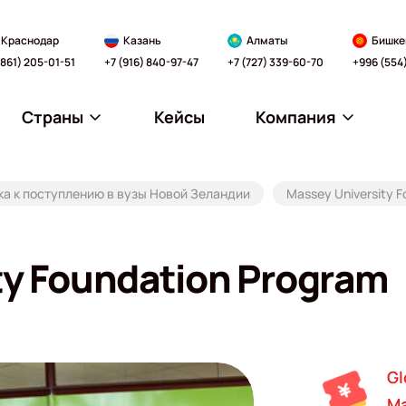
Краснодар
Казань
Алматы
Бишке
(861) 205-01-51
+7 (916) 840-97-47
+7 (727) 339-60-70
+996 (554
Страны
Кейсы
Компания
а к поступлению в вузы Новой Зеландии
Massey University 
ty Foundation Program
Gl
Ma