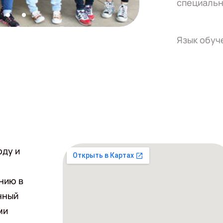
специальн
Язык обуч
оду и
нию в
нный
ми