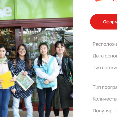
Оформ
Располож
Дата осно
Тип прожи
Тип прогр
Количеств
Популярн