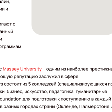
алии,
ии и
p
огают с
ранный
и
рограммам
 с
Massey University
– одним из наиболее престижн
рошую репутацию заслужил в сфере
уз состоит из 5 колледжей (специализирующихся п
, бизнес, искусство, педагогика, гуманитарные
Foundation для подготовки к поступлению в каждый
 в разных городах страны (Окленде, Палмерстоне 