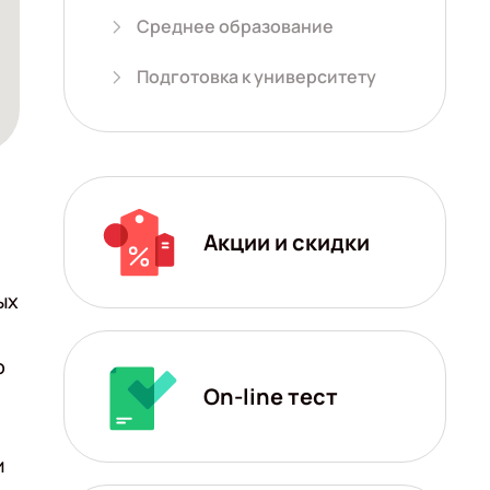
Среднее образование
Подготовка к университету
Акции и скидки
ых
о
On-line тест
и