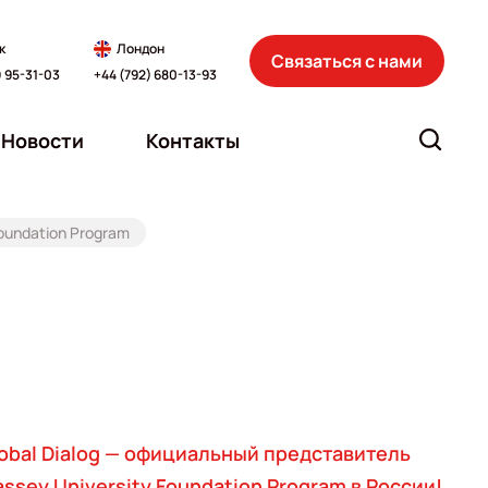
к
Лондон
Связаться с нами
) 95-31-03
+44 (792) 680-13-93
Новости
Контакты
Foundation Program
obal Dialog — официальный представитель
ssey University Foundation Program в России!