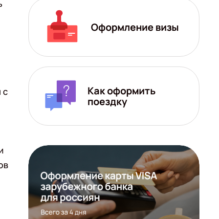
ь
Оформление визы
Как оформить
 с
поездку
и
ов