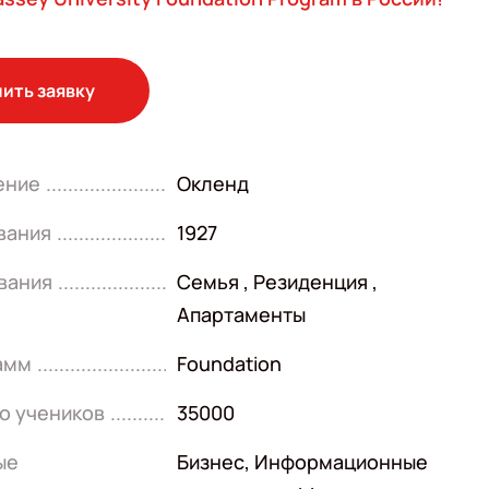
ить заявку
ение
Окленд
вания
1927
вания
Семья , Резиденция ,
Апартаменты
амм
Foundation
о учеников
35000
ые
Бизнес
,
Информационные