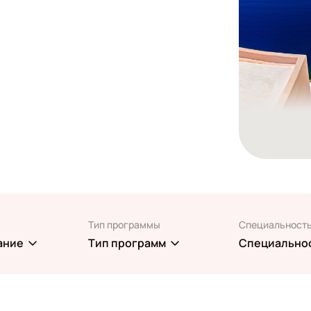
Тип программы
Специальност
ание
Тип программ
Специально