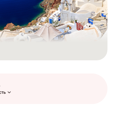
ь
сть