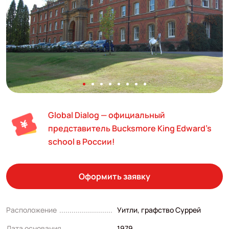
Global Dialog — официальный
представитель Bucksmore King Edward’s
school в России!
Оформить заявку
Расположение
Уитли, графство Суррей
Дата основания
1979