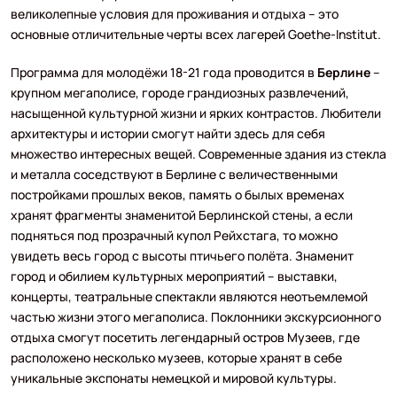
великолепные условия для проживания и отдыха – это
основные отличительные черты всех лагерей Goethe-Institut.
Программа для молодёжи 18-21 года проводится в
Берлине
–
крупном мегаполисе, городе грандиозных развлечений,
насыщенной культурной жизни и ярких контрастов. Любители
архитектуры и истории смогут найти здесь для себя
множество интересных вещей. Современные здания из стекла
и металла соседствуют в Берлине с величественными
постройками прошлых веков, память о былых временах
хранят фрагменты знаменитой Берлинской стены, а если
подняться под прозрачный купол Рейхстага, то можно
увидеть весь город с высоты птичьего полёта. Знаменит
город и обилием культурных мероприятий – выставки,
концерты, театральные спектакли являются неотъемлемой
частью жизни этого мегаполиса. Поклонники экскурсионного
отдыха смогут посетить легендарный остров Музеев, где
расположено несколько музеев, которые хранят в себе
уникальные экспонаты немецкой и мировой культуры.