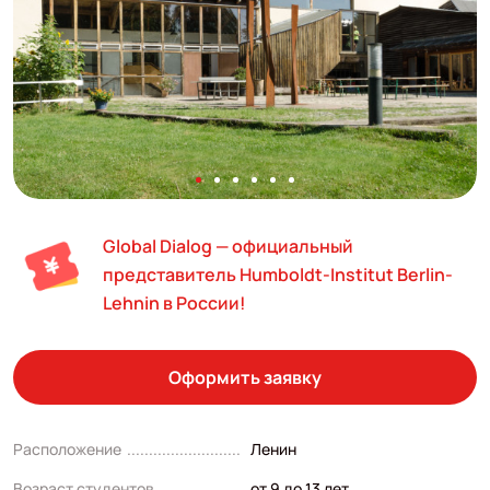
Global Dialog — официальный
представитель Humboldt-Institut Berlin-
Lehnin в России!
Оформить заявку
Расположение
Ленин
Возраст студентов
от 9 до 13 лет