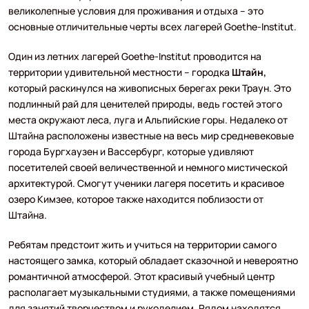
великолепные условия для проживания и отдыха – это
основные отличительные черты всех лагерей Goethe-Institut.
Один из летних лагерей Goethe-Institut проводится на
территории удивительной местности – городка
Штайн,
который раскинулся на живописных берегах реки Траун. Это
подлинный рай для ценителей природы, ведь гостей этого
места окружают леса, луга и Альпийские горы. Недалеко от
Штайна расположены известные на весь мир средневековые
города Бургхаузен и Вассербург, которые удивляют
посетителей своей величественной и немного мистической
архитектурой. Смогут ученики лагеря посетить и красивое
озеро Кимзее, которое также находится поблизости от
Штайна.
Ребятам предстоит жить и учиться на территории самого
настоящего замка, который обладает сказочной и невероятно
романтичной атмосферой. Этот красивый учебный центр
располагает музыкальными студиями, а также помещениями
для занятий творчеством и рукоделием. Рядом находятся