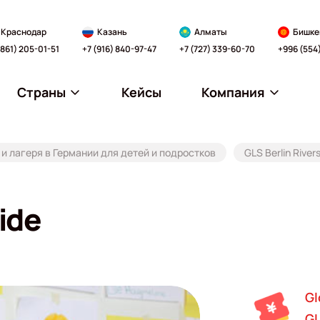
Краснодар
Казань
Алматы
Бишке
(861) 205-01-51
+7 (916) 840-97-47
+7 (727) 339-60-70
+996 (554
Страны
Кейсы
Компания
и лагеря в Германии для детей и подростков
GLS Berlin River
ide
Gl
GL