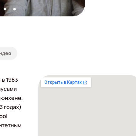
идео
 в 1983
пусами
Мюнхене.
3 годах)
ool
ритетным