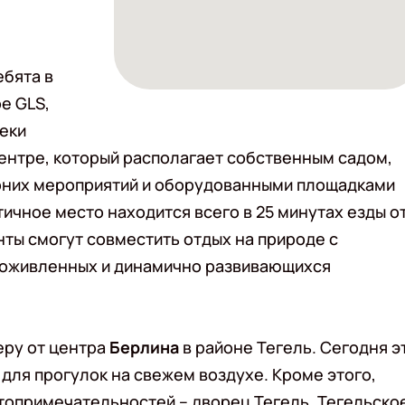
ебята в
ре GLS,
еки
ентре, который располагает собственным садом,
ерних мероприятий и оборудованными площадками
тичное место находится всего в 25 минутах езды о
нты смогут совместить отдых на природе с
 оживленных и динамично развивающихся
еру от центра
Берлина
в районе Тегель. Сегодня э
для прогулок на свежем воздухе. Кроме этого,
топримечательностей – дворец Тегель, Тегельско