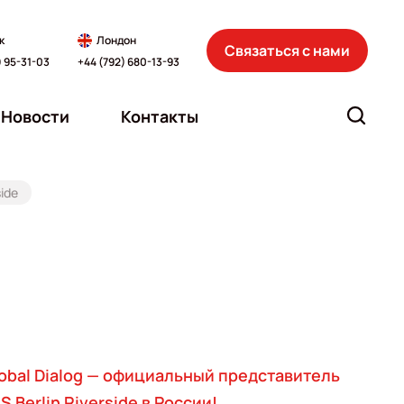
к
Лондон
Связаться с нами
) 95-31-03
+44 (792) 680-13-93
Новости
Контакты
side
obal Dialog — официальный представитель
S Berlin Riverside в России!