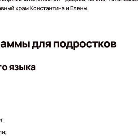
авный храм Константина и Елены.
раммы для подростков
го языка
r;
ли;