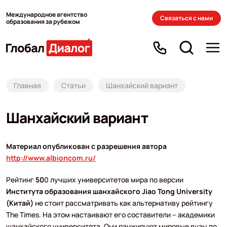
Международное агентство
Связаться с нами
образования за рубежом
Главная
Статьи
Шанхайский вариант
Шанхайский вариант
Материал опубликован с разрешения автора
http://www.albioncom.ru/
Рейтинг
50
0 лучших университетов мира по версии
Института образования шанхайского Jiao Tong University
(Китай)
не стоит рассматривать как альтернативу рейтингу
The Times. На этом настаивают его составители – академики
шанхайского университета. Они ранжируют мировые вузы по