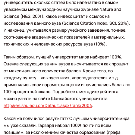
университета: сколько статей было напечатано в самом
уважаемом международном научном журнале Nature and
Science (N&S, 20%), каков индекс цитат и ссылок на
исследования данного вуза (Science Citation Index, SCI, 20%).
И наконец, учитывался размер учебного заведения, точнее,
соотношение академических показателей и материальных,
технических и человеческих ресурсов вуза (10%).
Таким образом, лучший университет мира набирает 100%.
Оценка следующих за ним вузов высчитывается как процент
от максимального количества баллов. Кроме того, по
каждому пункту – «выпускники», «преподаватели» и т.д. –
применялись свои параметры оценки и начислялись баллы по
100-процентной шкале. Подробнее о методике рейтинга
можно узнать на сайте Шанхайского университета
http://en.shu.edu.cn/Default.aspx/rank/2004
.
Какой же получился результат? О лучшем университете мира
мы уже сказали. Гарвард набрал 100% почти по всем
позициям, за исключением качества образования (графа