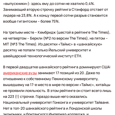
«выпускники»): здесь ему до сотни не хватило 0,4%.
Занимающий вторую строчку рейтинга Стэнфорд отстает от
лидера на 23,8%. А к концу первой сотни разрыв становится
вообще гигантским – более 75%.
На третьем месте – Кембридж (шестой в рейтинге The Times),
на четвертом – Беркли (№2 по версии The Times), на пятом –
MIT (№3 The Times). Из десятки «Таймс» в «шанхайскую»
десятку не попали только Йельский университет и
швейцарский технологический институт ETH.
В первой двадцатке шанхайского рейтинга доминируют США:
американские вузы
занимают 17 позиций из 20. Даже по
отношению к собственному Пекинскому университету,
вышедшему на 17-е место в мире по версии «Таймс», китайцы
не проявили лояльность. В этом рейтинге он стоит всего лишь
на 223 (!) строчке. Гораздо выше него оказались
Национальный университет Гонконга и университет Тайваня.
Нет в топ-20 шанхайского рейтинга и Лондонской школы
экономики, и британского Империал-колледжа, и