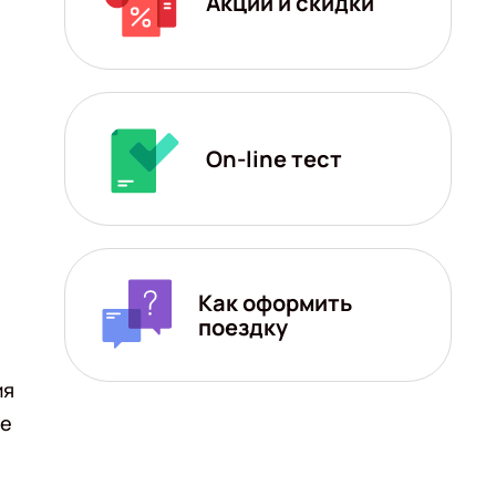
Акции и скидки
On-line тест
Как оформить
поездку
ия
ые