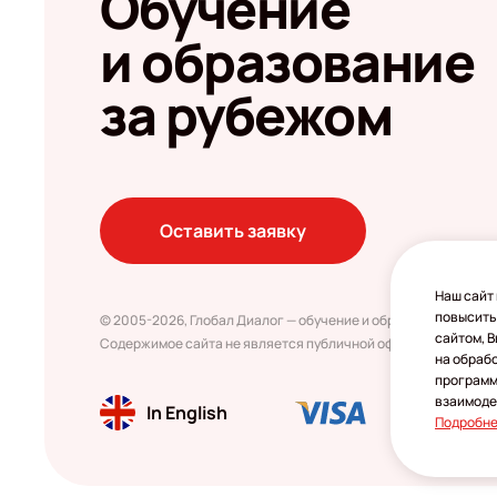
Обучение
и образование
за рубежом
Оставить заявку
Наш сайт 
повысить
© 2005-2026, Глобал Диалог — обучение и образование за ру
сайтом, 
Содержимое сайта не является публичной офертой
на обраб
программ
взаимодей
In English
Подробн