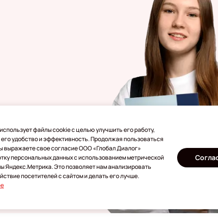
использует файлы cookie с целью улучшить его работу,
 его удобство и эффективность. Продолжая пользоваться
бежом
Вы выражаете свое согласие ООО «Глобал Диалог»
Согла
отку персональных данных с использованием метрической
ы Яндекс.Метрика. Это позволяет нам анализировать
ствие посетителей с сайтом и делать его лучше.
ее