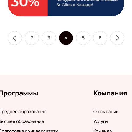
2
3
4
5
6
Программы
Компания
Среднее образование
О компании
Высшее образование
Услуги
Подготовка к университету
Команда