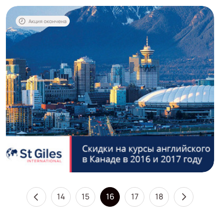
Акция окончена
14
15
16
17
18