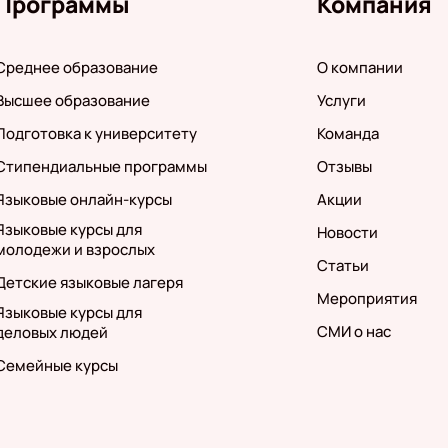
Программы
Компания
Среднее образование
О компании
Высшее образование
Услуги
Подготовка к университету
Команда
Стипендиальные программы
Отзывы
Языковые онлайн-курсы
Акции
Языковые курсы для
Новости
молодежи и взрослых
Статьи
Детские языковые лагеря
Мероприятия
Языковые курсы для
СМИ о нас
деловых людей
Семейные курсы