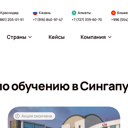
Краснодар
Казань
Алматы
Бишке
(861) 205-01-51
+7 (916) 840-97-47
+7 (727) 339-60-70
+996 (554
Страны
Кейсы
Компания
о обучению в Сингап
Акция окончена