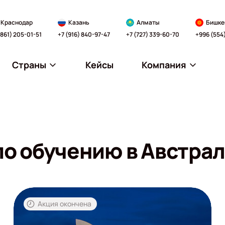
Краснодар
Казань
Алматы
Бишке
(861) 205-01-51
+7 (916) 840-97-47
+7 (727) 339-60-70
+996 (554
Страны
Кейсы
Компания
о обучению в Австра
Акция окончена