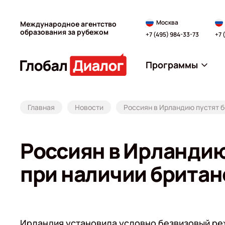
Москва
Международное агентство
образования за рубежом
+7 (495) 984-33-73
+7 
Программы
Главная
Новости
Россиян в Ирландию пустят б
Россиян в Ирландию 
при наличии британ
Ирландия установила условно безвизовый реж