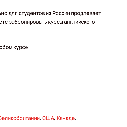
ьно для студентов из России продлевает
ете забронировать курсы английского
юбом курсе:
Великобритании
,
США
,
Канаде
,