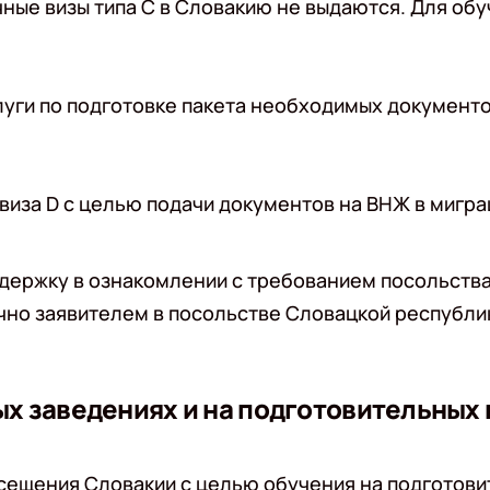
ные визы типа C в Словакию не выдаются. Для об
уги по подготовке пакета необходимых документо
 виза D с целью подачи документов на ВНЖ в миг
держку в ознакомлении с требованием посольства
чно заявителем в посольстве Словацкой республи
ых заведениях и на подготовительных 
осещения Словакии с целью обучения на подготови