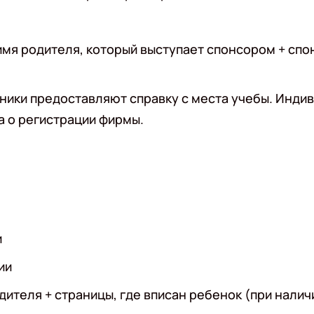
а имя родителя, который выступает спонсором + с
ьники предоставляют справку с места учебы. Инд
 о регистрации фирмы.
и
ии
ителя + страницы, где вписан ребенок (при налич