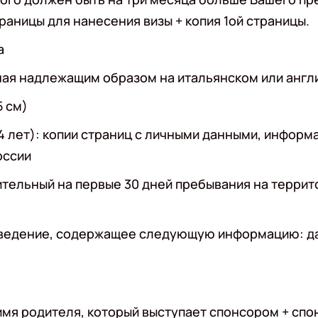
раницы для нанесения визы + копия 1ой страницы.
а
нная надлежащим образом на итальянском или англ
5 см)
14 лет): копии страниц с личными данными, информ
оссии
тельный на первые 30 дней пребывания на террит
аведение, содержащее следующую информацию: дат
а имя родителя, который выступает спонсором + с