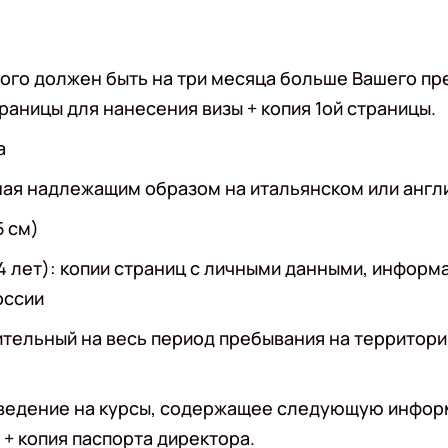
рого должен быть на три месяца больше Вашего пр
раницы для нанесения визы + копия 1ой страницы.
а
нная надлежащим образом на итальянском или англ
5 см)
14 лет): копии страниц с личными данными, информ
оссии
тельный на весь период пребывания на территори
аведение на курсы, содержащее следующую информ
+ копия паспорта директора.