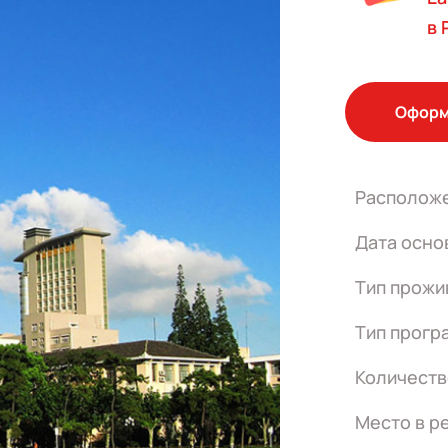
в 
Оформ
Располож
Дата осно
Тип прожи
Тип прогр
Количеств
Место в р