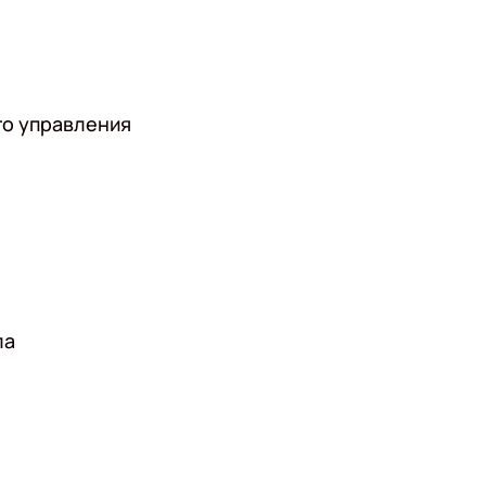
го управления
ла