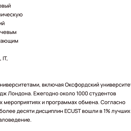
рвый
имическую
ий
ючевым
агающим
IT,
университетами, включая Оксфордский университе
дж Лондона. Ежегодно около 1000 студентов
х мероприятиях и программах обмена. Согласно
I), более десяти дисциплин ECUST вошли в 1% лучших
иаловедение.