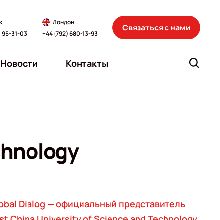
к
Лондон
Связаться с нами
) 95-31-03
+44 (792) 680-13-93
Новости
Контакты
echnology
obal Dialog — официальный представитель
st China University of Science and Technology