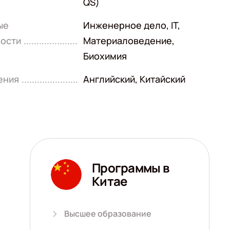
QS)
ые
Инженерное дело
,
IT
,
ости
Материаловедение
,
Биохимия
ения
Английский
,
Китайский
Программы в
Китае
Высшее образование