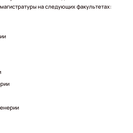
 магистратуры на следующих факультетах:
рии
и
ерии
женерии