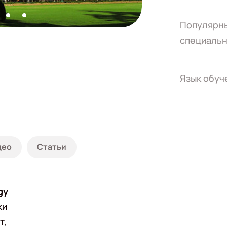
Популярн
специальн
Язык обуч
део
Статьи
gy
ки
т,