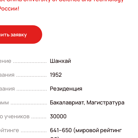
России!
ить заявку
ение
Шанхай
вания
1952
вания
Резиденция
амм
Бакалавриат
,
Магистратура
о учеников
30000
ейтинге
641–650 (мировой рейтинг